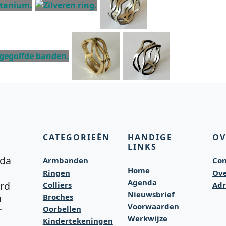
CATEGORIEËN
HANDIGE
OV
LINKS
nda
Armbanden
Con
Home
Ringen
Ove
Agenda
rd
Colliers
Adr
Nieuwsbrief
m
Broches
Voorwaarden
Oorbellen
r
Werkwijze
Kindertekeningen