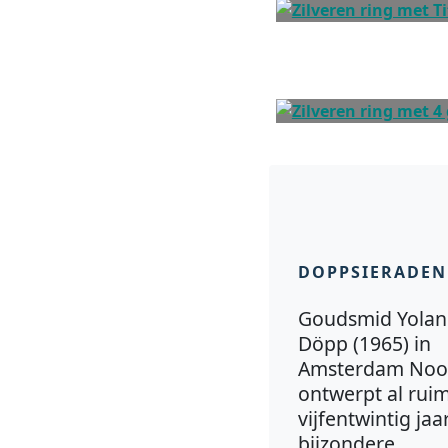
DOPPSIERADEN
Goudsmid Yola
Döpp (1965) in
Amsterdam Noo
ontwerpt al rui
vijfentwintig jaa
bijzondere