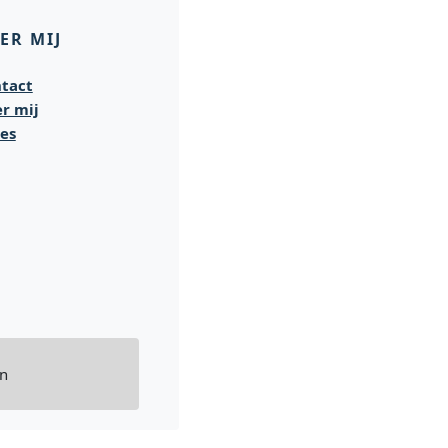
ER MIJ
tact
r mij
es
en