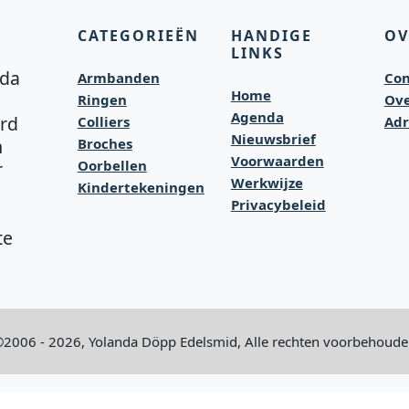
CATEGORIEËN
HANDIGE
OV
LINKS
nda
Armbanden
Con
Home
Ringen
Ove
Agenda
rd
Colliers
Adr
Nieuwsbrief
m
Broches
Voorwaarden
Oorbellen
r
Werkwijze
Kindertekeningen
Privacybeleid
te
2006 - 2026, Yolanda Döpp Edelsmid, Alle rechten voorbehoud